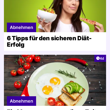
Abnehmen
6 Tipps für den sicheren Diät-
Erfolg
Artike
4d
Abnehmen