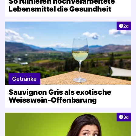
So ruinieren hochverarbeitete
Lebensmittel die Gesundheit
Artike
2d
Getränke
Sauvignon Gris als exotische
Weisswein-Offenbarung
Artike
3d