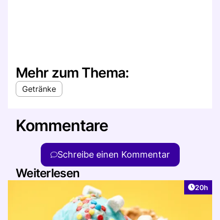
Mehr zum Thema:
Getränke
Kommentare
Schreibe einen Kommentar
Weiterlesen
Artikel 
20h