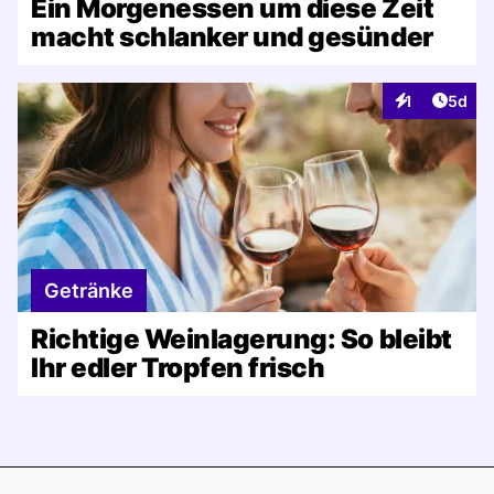
Ein Morgenessen um diese Zeit
macht schlanker und gesünder
Artike
1
5d
Interaktionen
Getränke
Richtige Weinlagerung: So bleibt
Ihr edler Tropfen frisch
Footer