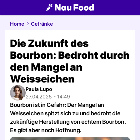
food.
NAU.ch
Home
Getränke
Die Zukunft des
Bourbon: Bedroht durch
den Mangel an
Weisseichen
Paula Lupo
27.04.2025 - 14:49
Bourbon ist in Gefahr: Der Mangel an
Weisseichen spitzt sich zu und bedroht die
zukünftige Herstellung von echtem Bourbon.
Es gibt aber noch Hoffnung.