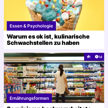
Essen & Psychologie
Warum es ok ist, kulinarische
Schwachstellen zu haben
Artike
1
1d
Interaktionen
Ernährungsformen