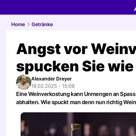
food.
NAU.
Home
Getränke
Angst vor Wein
spucken Sie wie 
Alexander Dreyer
19.02.2025 - 15:08
Eine Weinverkostung kann Unmengen an Spass b
abhalten. Wie spuckt man denn nun richtig Wei