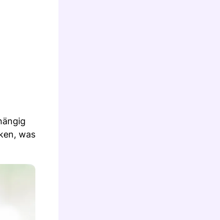
hängig
nken, was