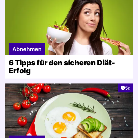
Abnehmen
6 Tipps für den sicheren Diät-
Erfolg
Artike
5d