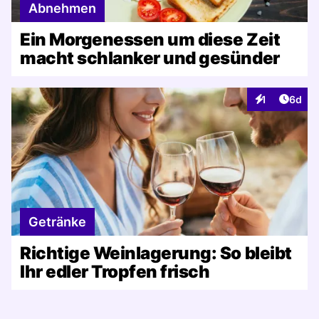
Abnehmen
Ein Morgenessen um diese Zeit
macht schlanker und gesünder
Artike
1
6d
Interaktionen
Getränke
Richtige Weinlagerung: So bleibt
Ihr edler Tropfen frisch