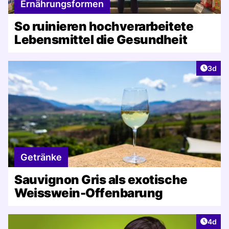
Ernährungsformen
So ruinieren hochverarbeitete
Lebensmittel die Gesundheit
Artike
3d
Getränke
Sauvignon Gris als exotische
Weisswein-Offenbarung
Artike
4d