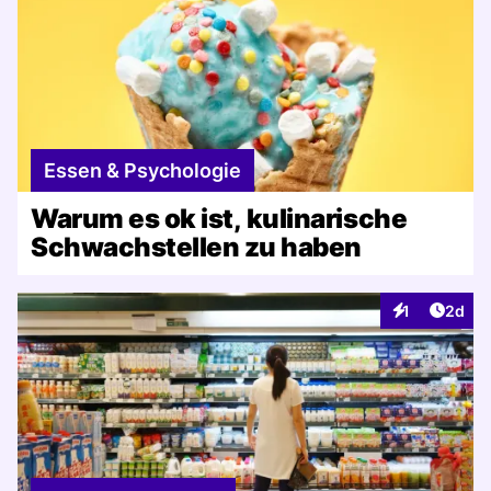
Essen & Psychologie
Warum es ok ist, kulinarische
Schwachstellen zu haben
Artike
1
2d
Interaktionen