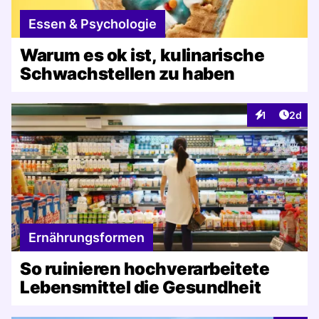
Essen & Psychologie
Warum es ok ist, kulinarische
Schwachstellen zu haben
Artike
1
2d
Interaktionen
Ernährungsformen
So ruinieren hochverarbeitete
Lebensmittel die Gesundheit