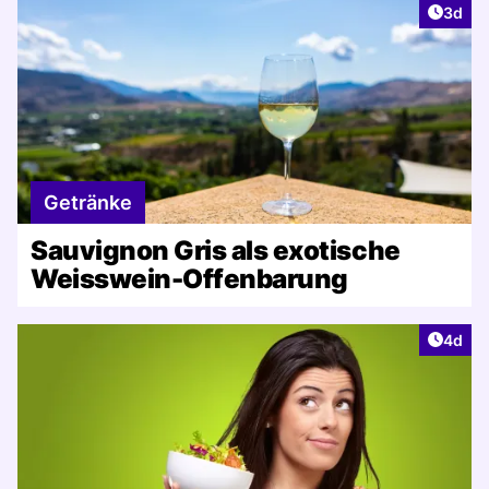
Artike
3d
Getränke
Sauvignon Gris als exotische
Weisswein-Offenbarung
Artike
4d