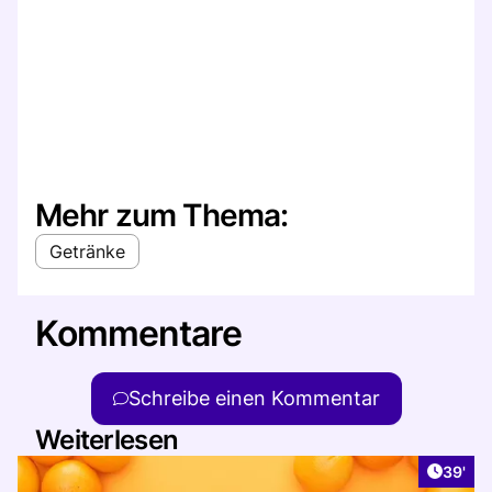
Mehr zum Thema:
Getränke
Kommentare
Schreibe einen Kommentar
Weiterlesen
Artikel
39'