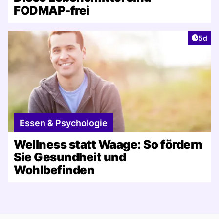
FODMAP-frei
Artike
5d
Essen & Psychologie
Wellness statt Waage: So fördern
Sie Gesundheit und
Wohlbefinden