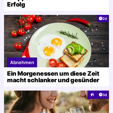
Erfolg
Artike
2d
Abnehmen
Ein Morgenessen um diese Zeit
macht schlanker und gesünder
Artike
1
3d
Interaktionen