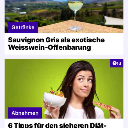
Getränke
Sauvignon Gris als exotische
Weisswein-Offenbarung
Artike
1d
Abnehmen
6 Tipps für den sicheren Diät-