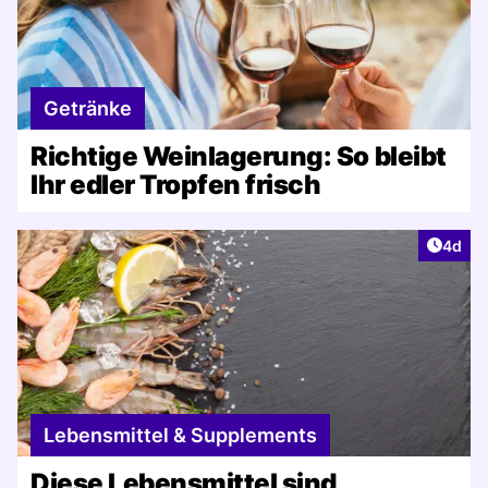
Getränke
Richtige Weinlagerung: So bleibt
Ihr edler Tropfen frisch
Artike
4d
Lebensmittel & Supplements
Diese Lebensmittel sind