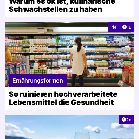
Warum es ok ist, kulinarische
Schwachstellen zu haben
Artike
1
1d
Interaktionen
Ernährungsformen
So ruinieren hochverarbeitete
Lebensmittel die Gesundheit
Artike
2d