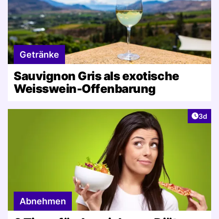
Getränke
Sauvignon Gris als exotische
Weisswein-Offenbarung
Artike
3d
Abnehmen