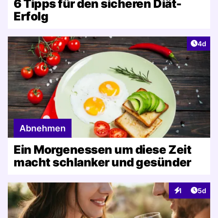
6 Tipps für den sicheren Diät-
Erfolg
Artike
4d
Abnehmen
Ein Morgenessen um diese Zeit
macht schlanker und gesünder
Artike
1
5d
Interaktionen