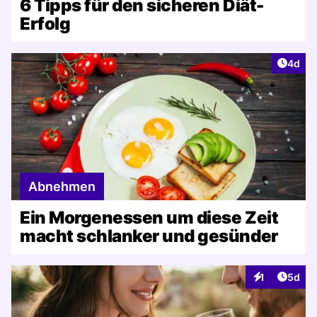
6 Tipps für den sicheren Diät-
Erfolg
Artike
4d
Abnehmen
Ein Morgenessen um diese Zeit
macht schlanker und gesünder
Artike
1
5d
Interaktionen