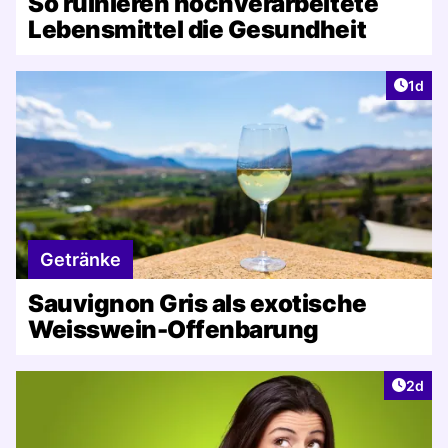
So ruinieren hochverarbeitete
Lebensmittel die Gesundheit
Artike
1d
Getränke
Sauvignon Gris als exotische
Weisswein-Offenbarung
Artike
2d