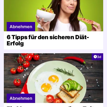
Abnehmen
6 Tipps für den sicheren Diät-
Erfolg
Artike
3d
Abnehmen