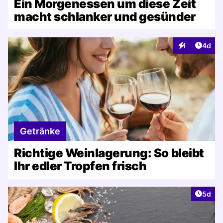
Ein Morgenessen um diese Zeit
macht schlanker und gesünder
Artike
1
4d
Interaktionen
Getränke
Richtige Weinlagerung: So bleibt
Ihr edler Tropfen frisch
Artike
5d