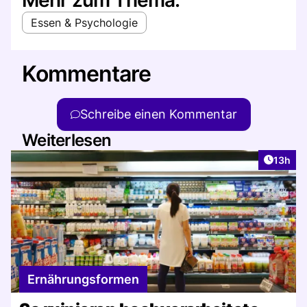
Essen & Psychologie
Kommentare
Schreibe einen Kommentar
Weiterlesen
Artikel
13h
Ernährungsformen