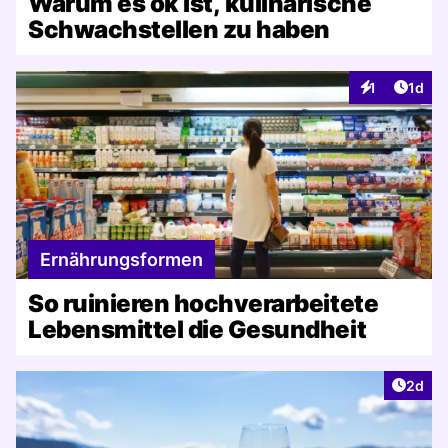
Warum es ok ist, kulinarische
Schwachstellen zu haben
Artike
1
1d
Interaktionen
Ernährungsformen
So ruinieren hochverarbeitete
Lebensmittel die Gesundheit
Artike
2d