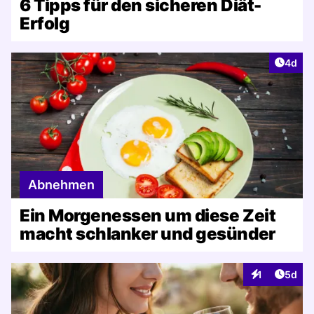
6 Tipps für den sicheren Diät-
Erfolg
Artike
4d
Abnehmen
Ein Morgenessen um diese Zeit
macht schlanker und gesünder
Artike
1
5d
Interaktionen