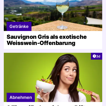
Getränke
Sauvignon Gris als exotische
Weisswein-Offenbarung
Artike
3d
Abnehmen