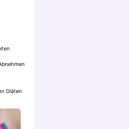
eiten
m Abnehmen
nn Diäten