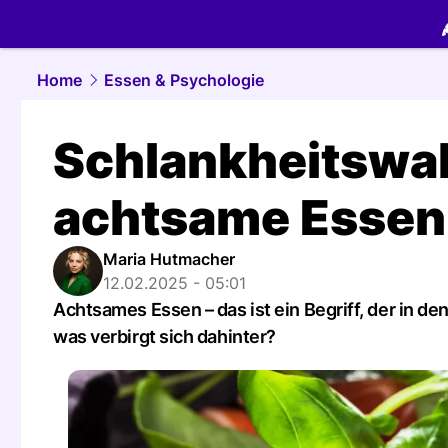
food.
NAU.
Home
Essen & Psychologie
Schlankheitswah
achtsame Essen
Maria Hutmacher
12.02.2025 - 05:01
Achtsames Essen – das ist ein Begriff, der in de
was verbirgt sich dahinter?