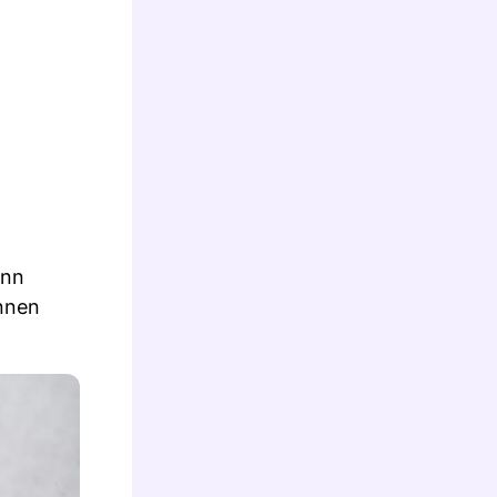
enn
önnen