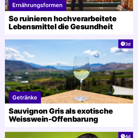
Ernährungsformen
So ruinieren hochverarbeitete
Lebensmittel die Gesundheit
Artike
3d
Getränke
Sauvignon Gris als exotische
Weisswein-Offenbarung
Artike
4d