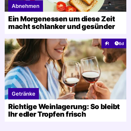
Abnehmen
Ein Morgenessen um diese Zeit
macht schlanker und gesünder
Artike
1
6d
Interaktionen
Getränke
Richtige Weinlagerung: So bleibt
Ihr edler Tropfen frisch