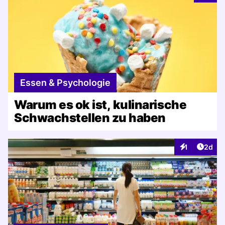
Essen & Psychologie
Warum es ok ist, kulinarische
Schwachstellen zu haben
Artike
1
2d
Interaktionen