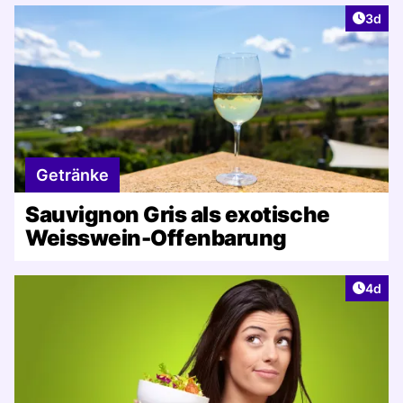
Artike
3d
Getränke
Sauvignon Gris als exotische
Weisswein-Offenbarung
Artike
4d