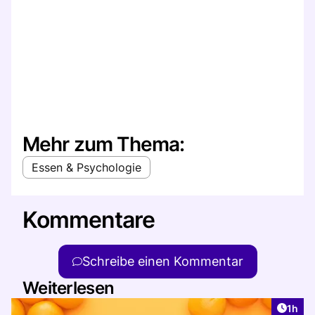
Mehr zum Thema:
Essen & Psychologie
Kommentare
Schreibe einen Kommentar
Weiterlesen
Artike
1h