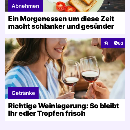
Abnehmen
Ein Morgenessen um diese Zeit
macht schlanker und gesünder
Artike
1
6d
Interaktionen
Getränke
Richtige Weinlagerung: So bleibt
Ihr edler Tropfen frisch