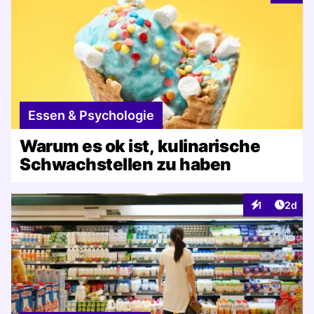
Essen & Psychologie
Warum es ok ist, kulinarische
Schwachstellen zu haben
Artike
1
2d
Interaktionen