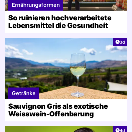
Ernährungsformen
So ruinieren hochverarbeitete
Lebensmittel die Gesundheit
Artike
3d
Getränke
Sauvignon Gris als exotische
Weisswein-Offenbarung
Artike
4d