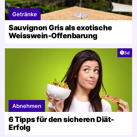
Getränke
Sauvignon Gris als exotische
Weisswein-Offenbarung
Artike
5d
Abnehmen
6 Tipps für den sicheren Diät-
Erfolg