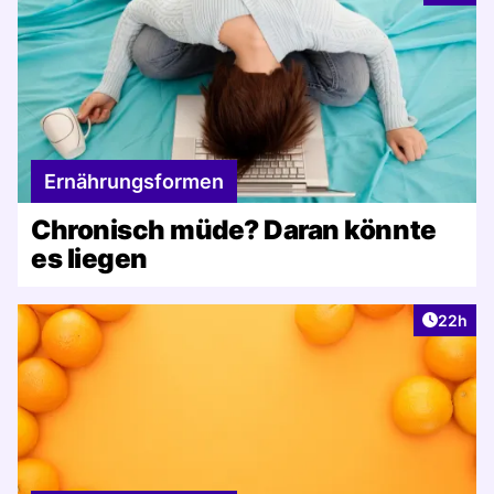
Ernährungsformen
Chronisch müde? Daran könnte
es liegen
Artikel 
22h