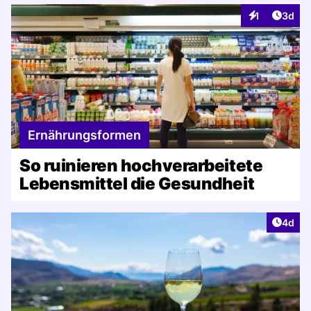
Artike
1
3d
Interaktionen
Ernährungsformen
So ruinieren hochverarbeitete
Lebensmittel die Gesundheit
Artike
4d