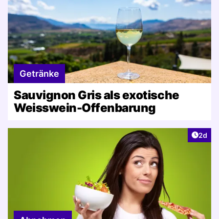
Getränke
Sauvignon Gris als exotische
Weisswein-Offenbarung
Artike
2d