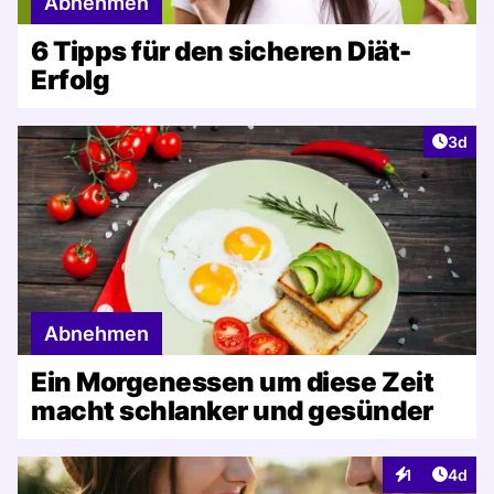
Abnehmen
6 Tipps für den sicheren Diät-
Erfolg
Artike
3d
Abnehmen
Ein Morgenessen um diese Zeit
macht schlanker und gesünder
Artike
1
4d
Interaktionen