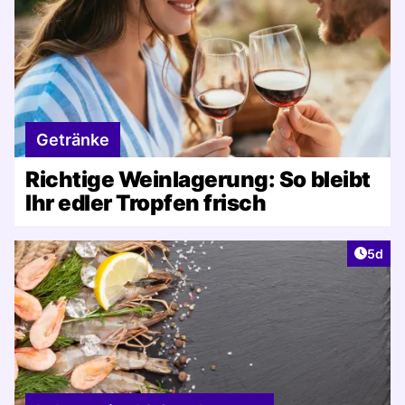
Getränke
Richtige Weinlagerung: So bleibt
Ihr edler Tropfen frisch
Artike
5d