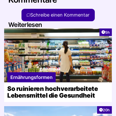
Schreibe einen Kommentar
Weiterlesen
Artike
5h
Ernährungsformen
So ruinieren hochverarbeitete
Lebensmittel die Gesundheit
Artikel 
20h