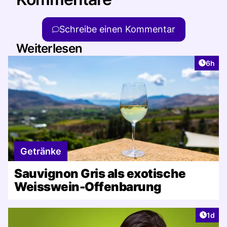
Schreibe einen Kommentar
Weiterlesen
Artike
6h
Getränke
Sauvignon Gris als exotische
Weisswein-Offenbarung
Artike
1d