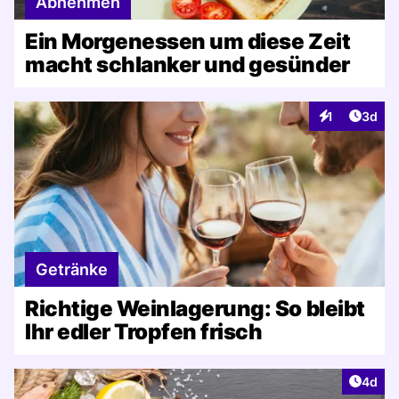
Abnehmen
Ein Morgenessen um diese Zeit
macht schlanker und gesünder
Artike
1
3d
Interaktionen
Getränke
Richtige Weinlagerung: So bleibt
Ihr edler Tropfen frisch
Artike
4d