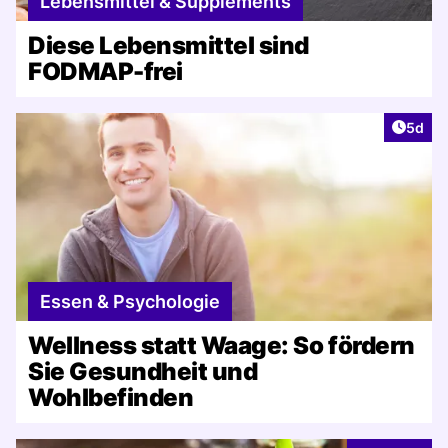
Lebensmittel & Supplements
Diese Lebensmittel sind
FODMAP-frei
Artike
5d
Essen & Psychologie
Wellness statt Waage: So fördern
Sie Gesundheit und
Wohlbefinden