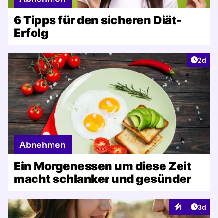
6 Tipps für den sicheren Diät-
Erfolg
Artike
2d
Abnehmen
Ein Morgenessen um diese Zeit
macht schlanker und gesünder
Artike
1
3d
Interaktionen