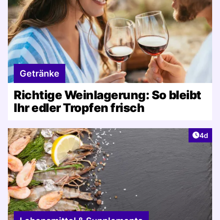
Getränke
Richtige Weinlagerung: So bleibt
Ihr edler Tropfen frisch
Artike
4d