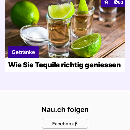
Artike
1
6d
Interaktionen
Getränke
Wie Sie Tequila richtig geniessen
Footer
Nau.ch folgen
Facebook