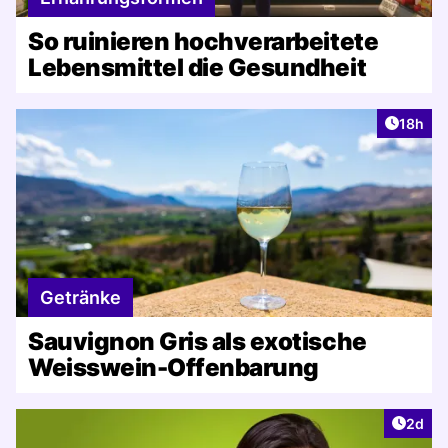
So ruinieren hochverarbeitete
Lebensmittel die Gesundheit
Artikel
18h
Getränke
Sauvignon Gris als exotische
Weisswein-Offenbarung
Artike
2d