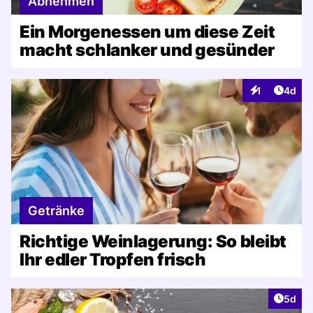
Abnehmen
Ein Morgenessen um diese Zeit
macht schlanker und gesünder
Artike
1
4d
Interaktionen
Getränke
Richtige Weinlagerung: So bleibt
Ihr edler Tropfen frisch
Artike
5d