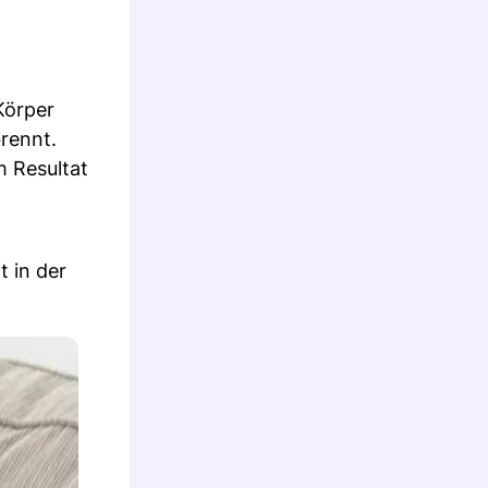
Körper
rennt.
m Resultat
t in der