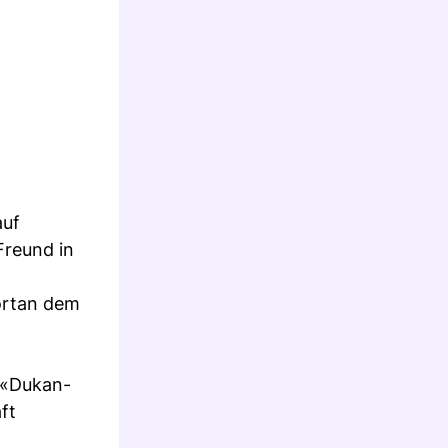
auf
Freund in
fortan dem
 «Dukan-
ft