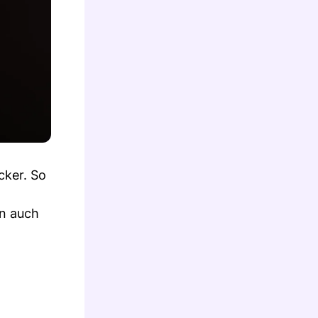
cker. So
en auch