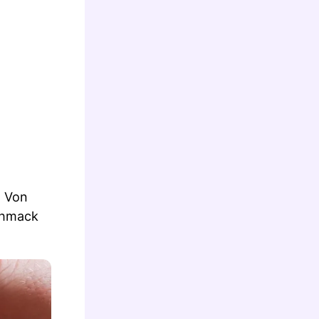
. Von
schmack