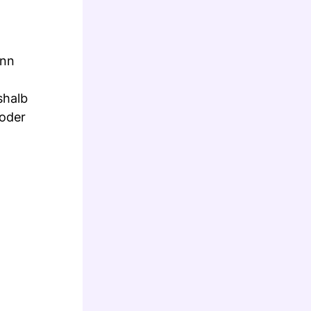
enn
shalb
 oder