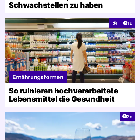
Schwachstellen zu haben
Artike
1
1d
Interaktionen
Ernährungsformen
So ruinieren hochverarbeitete
Lebensmittel die Gesundheit
Artike
2d