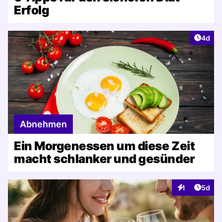
Erfolg
Artike
4d
Abnehmen
Ein Morgenessen um diese Zeit
macht schlanker und gesünder
Artike
1
5d
Interaktionen