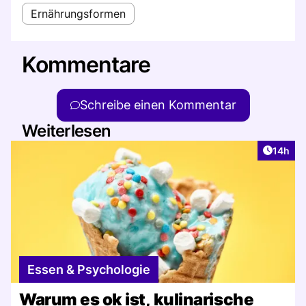
Ernährungsformen
Kommentare
Schreibe einen Kommentar
Weiterlesen
Artikel
14h
Essen & Psychologie
Warum es ok ist, kulinarische