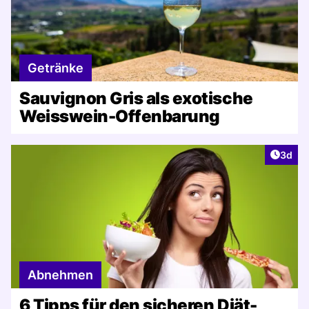
Getränke
Sauvignon Gris als exotische
Weisswein-Offenbarung
Artike
3d
Abnehmen
6 Tipps für den sicheren Diät-