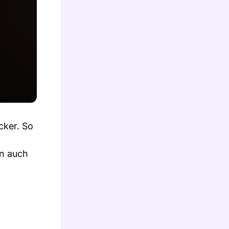
cker. So
en auch