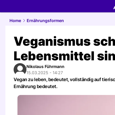
food.
NAU.
Home
Ernährungsformen
Veganismus schn
Lebensmittel si
Nikolaus Führmann
15.03.2025 - 14:27
Vegan zu leben, bedeutet, vollständig auf tieris
Ernährung bedeutet.