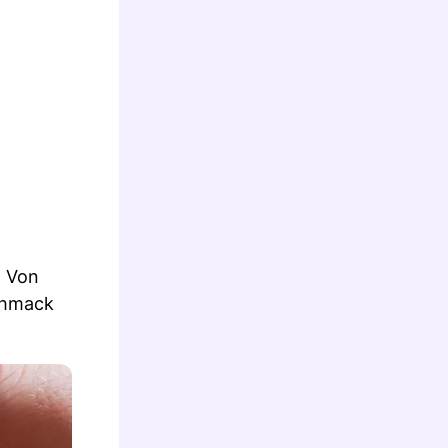
. Von
schmack