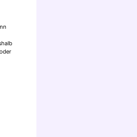
enn
shalb
 oder