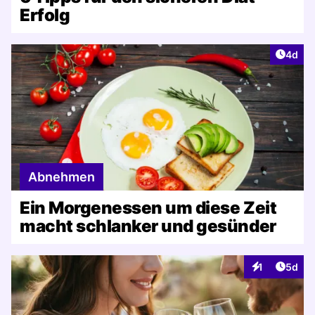
Erfolg
Artike
4d
Abnehmen
Ein Morgenessen um diese Zeit
macht schlanker und gesünder
Artike
1
5d
Interaktionen