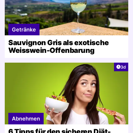
Getränke
Sauvignon Gris als exotische
Weisswein-Offenbarung
Artike
3d
Abnehmen
6 Tipps für den sicheren Diät-