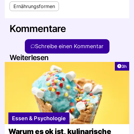
Ernährungsformen
Kommentare
Schreibe einen Kommentar
Weiterlesen
Artike
3h
Essen & Psychologie
Warum es ok ist, kulinarische