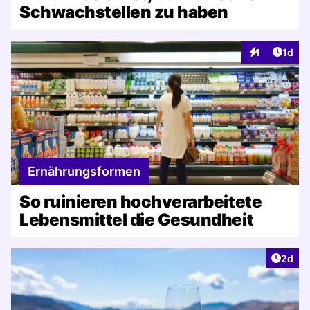
Schwachstellen zu haben
Artike
1
1d
Interaktionen
Ernährungsformen
So ruinieren hochverarbeitete
Lebensmittel die Gesundheit
Artike
2d