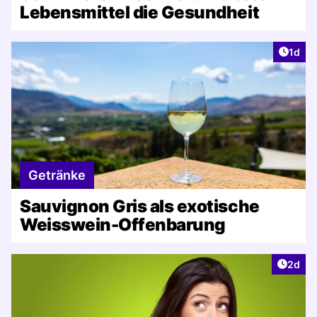
Lebensmittel die Gesundheit
Artike
1d
Getränke
Sauvignon Gris als exotische
Weisswein-Offenbarung
Artike
2d