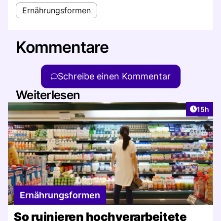
Ernährungsformen
Kommentare
Schreibe einen Kommentar
Weiterlesen
Artikel
15h
Ernährungsformen
So ruinieren hochverarbeitete