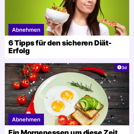
Abnehmen
6 Tipps für den sicheren Diät-
Erfolg
Artike
3d
Abnehmen
Ein Morgenessen um diese Zeit