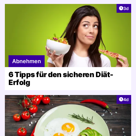
Artike
3d
Abnehmen
6 Tipps für den sicheren Diät-
Erfolg
Artike
4d