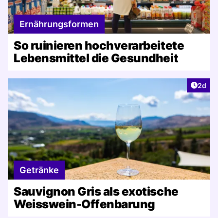
Ernährungsformen
So ruinieren hochverarbeitete
Lebensmittel die Gesundheit
Artike
2d
Getränke
Sauvignon Gris als exotische
Weisswein-Offenbarung