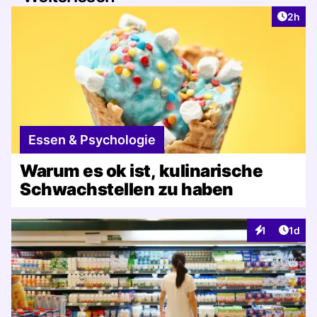
Artike
2h
Essen & Psychologie
Warum es ok ist, kulinarische
Schwachstellen zu haben
Artike
1
1d
Interaktionen