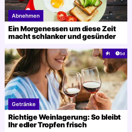
Abnehmen
Ein Morgenessen um diese Zeit
macht schlanker und gesünder
Artike
1
5d
Interaktionen
Getränke
Richtige Weinlagerung: So bleibt
Ihr edler Tropfen frisch