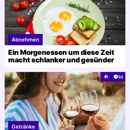
Abnehmen
Ein Morgenessen um diese Zeit
macht schlanker und gesünder
Artike
1
3d
Interaktionen
Getränke