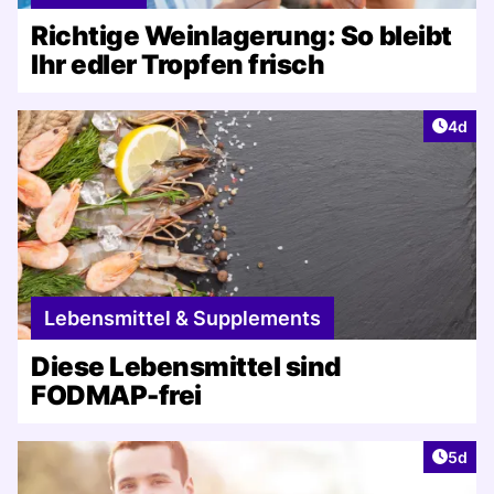
Richtige Weinlagerung: So bleibt
Ihr edler Tropfen frisch
Artike
4d
Lebensmittel & Supplements
Diese Lebensmittel sind
FODMAP-frei
Artike
5d