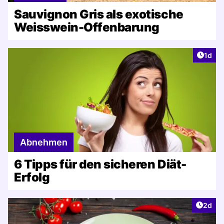
Sauvignon Gris als exotische
Weisswein-Offenbarung
Artike
1d
Abnehmen
6 Tipps für den sicheren Diät-
Erfolg
Artike
2d