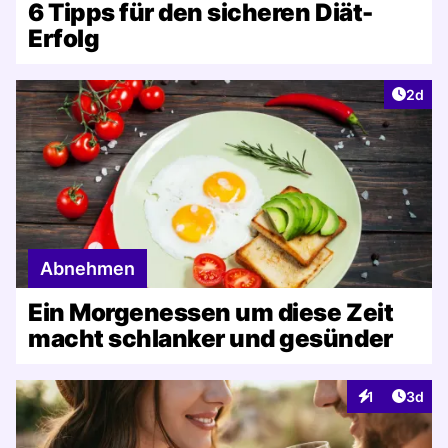
6 Tipps für den sicheren Diät-
Erfolg
Artike
2d
Abnehmen
Ein Morgenessen um diese Zeit
macht schlanker und gesünder
Artike
1
3d
Interaktionen