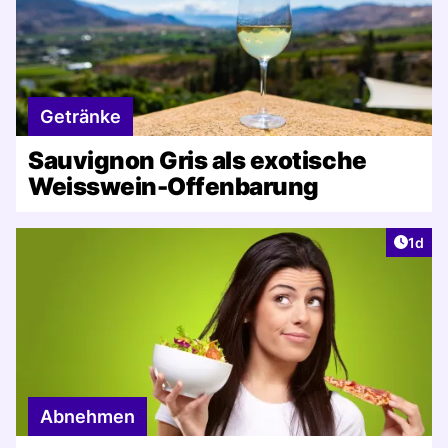
Getränke
Sauvignon Gris als exotische
Weisswein-Offenbarung
Artike
1d
Abnehmen