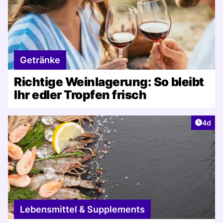
Getränke
Richtige Weinlagerung: So bleibt
Ihr edler Tropfen frisch
Artike
4d
Lebensmittel & Supplements