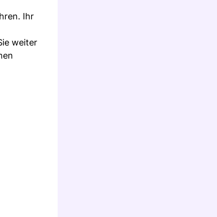
hren. Ihr
ie weiter
men