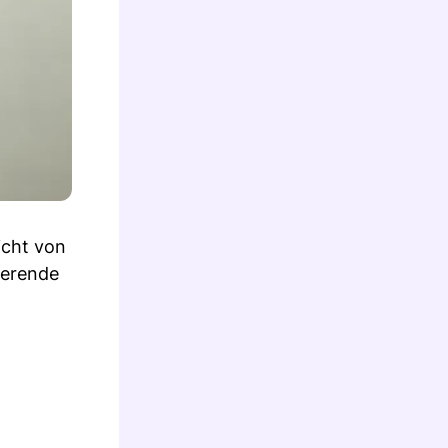
icht von
ierende