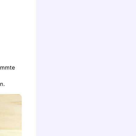
timmte
n.