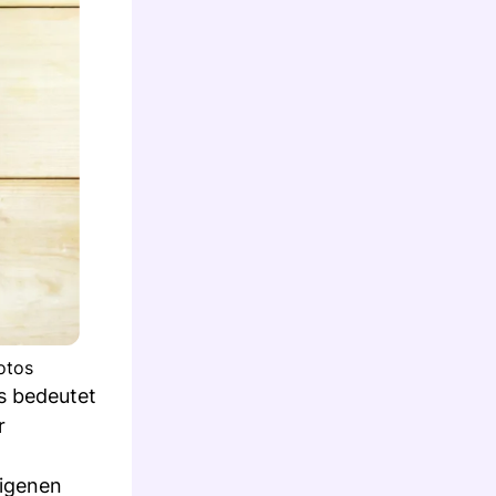
otos
as bedeutet
r
eigenen