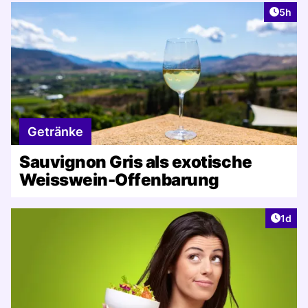
Artike
5h
Getränke
Sauvignon Gris als exotische
Weisswein-Offenbarung
Artike
1d