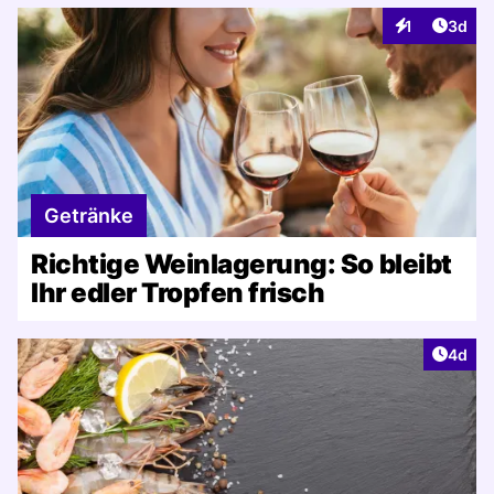
Artike
1
3d
Interaktionen
Getränke
Richtige Weinlagerung: So bleibt
Ihr edler Tropfen frisch
Artike
4d