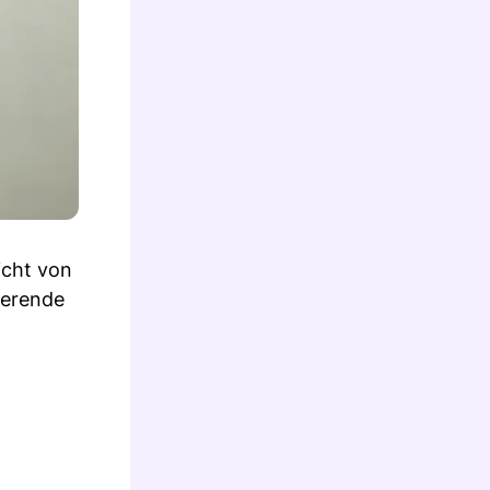
icht von
ierende