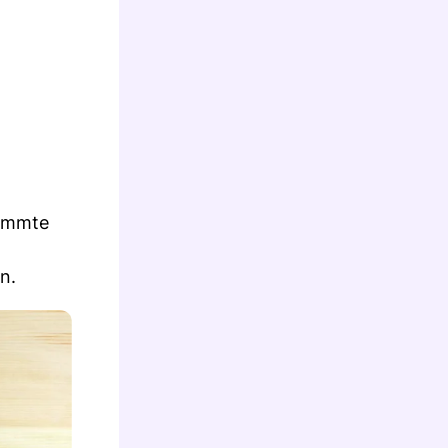
timmte
n.