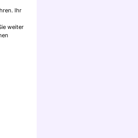
hren. Ihr
ie weiter
men