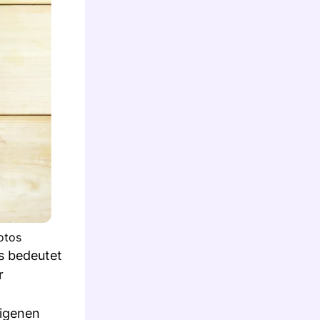
otos
as bedeutet
r
eigenen