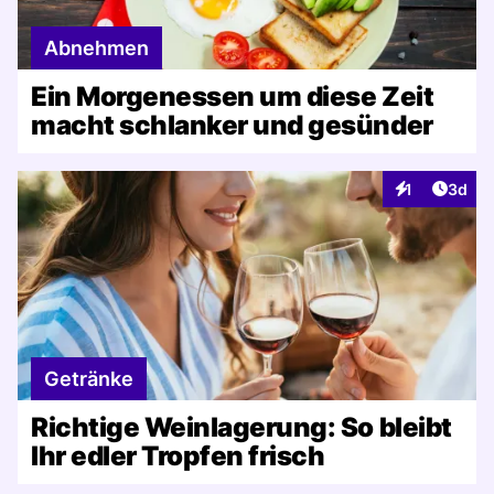
Abnehmen
Ein Morgenessen um diese Zeit
macht schlanker und gesünder
Artike
1
3d
Interaktionen
Getränke
Richtige Weinlagerung: So bleibt
Ihr edler Tropfen frisch