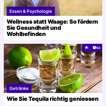
Essen & Psychologie
Wellness statt Waage: So fördern
Sie Gesundheit und
Wohlbefinden
Artike
1
6d
Interaktionen
Getränke
Wie Sie Tequila richtig geniessen