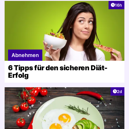
Artikel
16h
Abnehmen
6 Tipps für den sicheren Diät-
Erfolg
Artike
2d