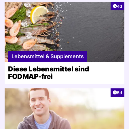
Artike
4d
Lebensmittel & Supplements
Diese Lebensmittel sind
FODMAP-frei
Artike
5d