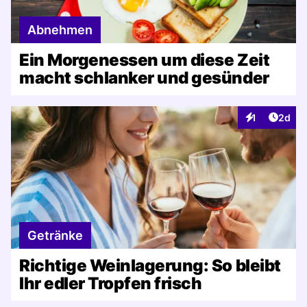
Abnehmen
Ein Morgenessen um diese Zeit
macht schlanker und gesünder
Artike
1
2d
Interaktionen
Getränke
Richtige Weinlagerung: So bleibt
Ihr edler Tropfen frisch