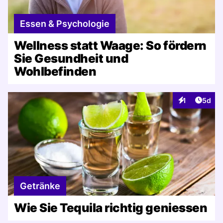
Essen & Psychologie
Wellness statt Waage: So fördern
Sie Gesundheit und
Wohlbefinden
Artike
1
5d
Interaktionen
Getränke
Wie Sie Tequila richtig geniessen