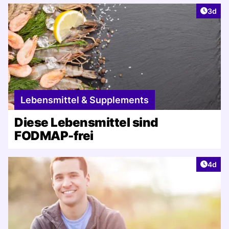
Artike
3d
Lebensmittel & Supplements
Diese Lebensmittel sind
FODMAP-frei
Artike
4d