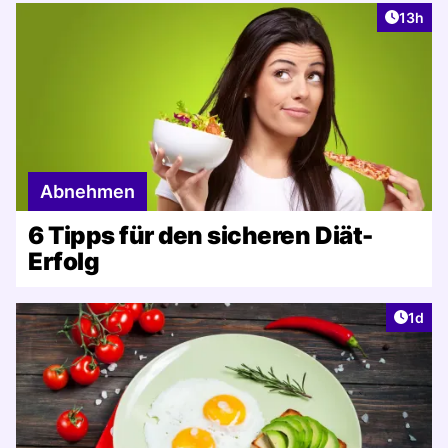
Artikel
13h
Abnehmen
6 Tipps für den sicheren Diät-
Erfolg
Artike
1d