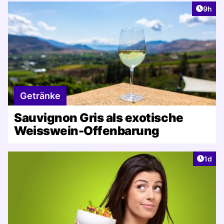
Artike
9h
Getränke
Sauvignon Gris als exotische
Weisswein-Offenbarung
Artike
1d