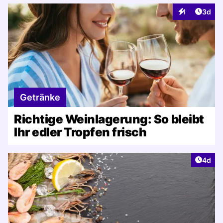
Artike
1
3d
Interaktionen
Getränke
Richtige Weinlagerung: So bleibt
Ihr edler Tropfen frisch
Artike
4d