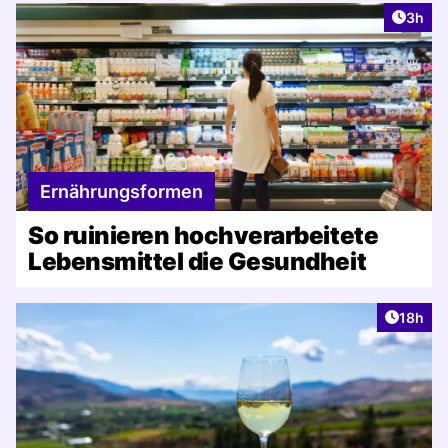
Artike
3h
Ernährungsformen
So ruinieren hochverarbeitete
Lebensmittel die Gesundheit
Artikel
18h