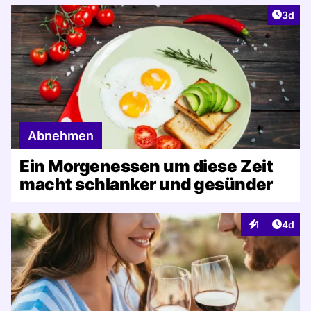
Artike
3d
Abnehmen
Ein Morgenessen um diese Zeit
macht schlanker und gesünder
Artike
1
4d
Interaktionen