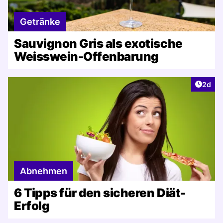
Getränke
Sauvignon Gris als exotische
Weisswein-Offenbarung
Artike
2d
Abnehmen
6 Tipps für den sicheren Diät-
Erfolg