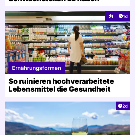
Artike
1
1d
Interaktionen
Ernährungsformen
So ruinieren hochverarbeitete
Lebensmittel die Gesundheit
Artike
2d