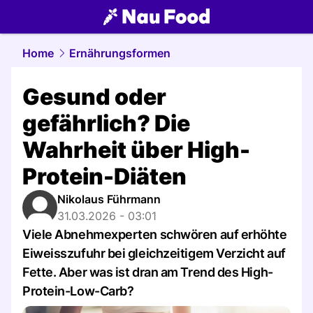
food.
NAU.ch
Home
Ernährungsformen
Gesund oder
gefährlich? Die
Wahrheit über High-
Protein-Diäten
Nikolaus Führmann
31.03.2026 - 03:01
Viele Abnehmexperten schwören auf erhöhte
Eiweisszufuhr bei gleichzeitigem Verzicht auf
Fette. Aber was ist dran am Trend des High-
Protein-Low-Carb?