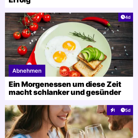
Artike
4d
Abnehmen
Ein Morgenessen um diese Zeit
macht schlanker und gesünder
Artike
1
5d
Interaktionen