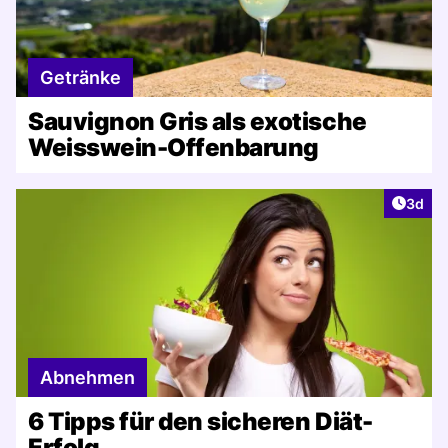
Getränke
Sauvignon Gris als exotische
Weisswein-Offenbarung
Artike
3d
Abnehmen
6 Tipps für den sicheren Diät-
Erfolg