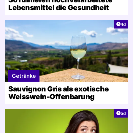
Lebensmittel die Gesundheit
Artike
4d
Getränke
Sauvignon Gris als exotische
Weisswein-Offenbarung
Artike
5d