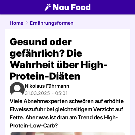
food.
NAU.ch
Home
Ernährungsformen
Gesund oder
gefährlich? Die
Wahrheit über High-
Protein-Diäten
Nikolaus Führmann
31.03.2025 - 05:01
Viele Abnehmexperten schwören auf erhöhte
Eiweisszufuhr bei gleichzeitigem Verzicht auf
Fette. Aber was ist dran am Trend des High-
Protein-Low-Carb?