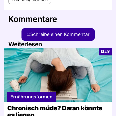
Kommentare
Schreibe einen Kommentar
Weiterlesen
Artikel
49'
Ernährungsformen
Chronisch müde? Daran könnte
es liegen