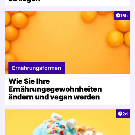
Artikel
16h
Ernährungsformen
Wie Sie Ihre
Ernährungsgewohnheiten
ändern und vegan werden
Artike
2d