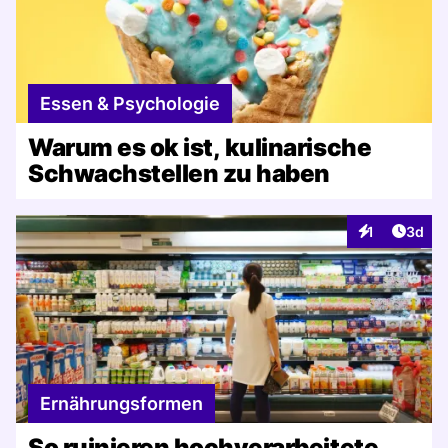
Essen & Psychologie
Warum es ok ist, kulinarische
Schwachstellen zu haben
Artike
1
3d
Interaktionen
Ernährungsformen
So ruinieren hochverarbeitete