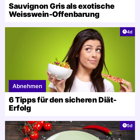
Sauvignon Gris als exotische
Weisswein-Offenbarung
Artike
4d
Abnehmen
6 Tipps für den sicheren Diät-
Erfolg
Artike
5d