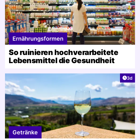
Ernährungsformen
So ruinieren hochverarbeitete
Lebensmittel die Gesundheit
Artike
3d
Getränke