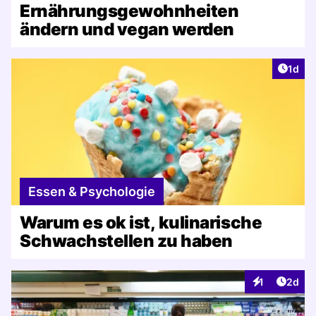
Ernährungsgewohnheiten
ändern und vegan werden
Artike
1d
Essen & Psychologie
Warum es ok ist, kulinarische
Schwachstellen zu haben
Artike
1
2d
Interaktionen