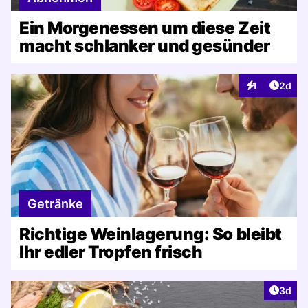
Ein Morgenessen um diese Zeit
macht schlanker und gesünder
Artike
1
2d
Interaktionen
Getränke
Richtige Weinlagerung: So bleibt
Ihr edler Tropfen frisch
Artike
3d