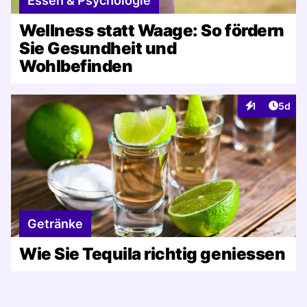
Essen & Psychologie
Wellness statt Waage: So fördern
Sie Gesundheit und
Wohlbefinden
Artike
1
5d
Interaktionen
Getränke
Wie Sie Tequila richtig geniessen