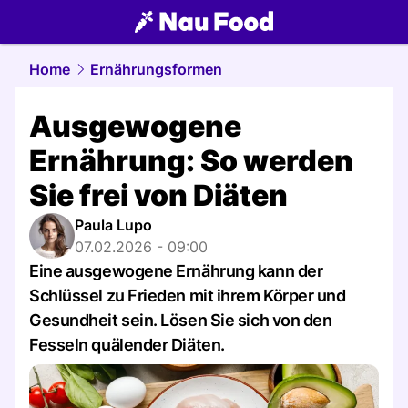
food.
NAU.ch
Home
Ernährungsformen
Ausgewogene
Ernährung: So werden
Sie frei von Diäten
Paula Lupo
07.02.2026 - 09:00
Eine ausgewogene Ernährung kann der
Schlüssel zu Frieden mit ihrem Körper und
Gesundheit sein. Lösen Sie sich von den
Fesseln quälender Diäten.