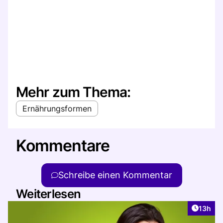
Mehr zum Thema:
Ernährungsformen
Kommentare
Schreibe einen Kommentar
Weiterlesen
Artikel
13h