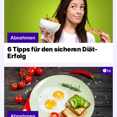
Abnehmen
6 Tipps für den sicheren Diät-
Erfolg
Artike
1d
Abnehmen