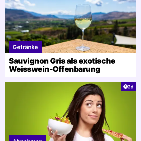
Getränke
Sauvignon Gris als exotische
Weisswein-Offenbarung
Artike
2d