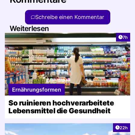
Schreibe einen Kommentar
Weiterlesen
Artike
7h
Ernährungsformen
So ruinieren hochverarbeitete
Lebensmittel die Gesundheit
Artikel 
22h