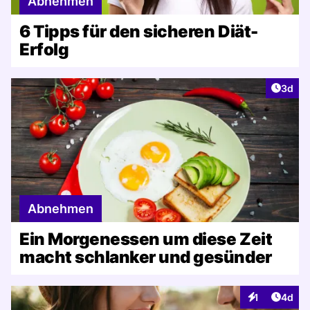
Abnehmen
6 Tipps für den sicheren Diät-
Erfolg
Artike
3d
Abnehmen
Ein Morgenessen um diese Zeit
macht schlanker und gesünder
Artike
1
4d
Interaktionen