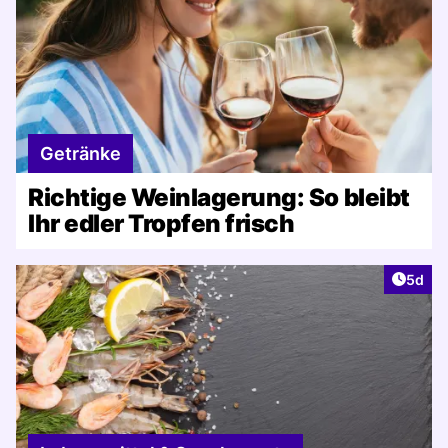
Getränke
Richtige Weinlagerung: So bleibt
Ihr edler Tropfen frisch
Artike
5d