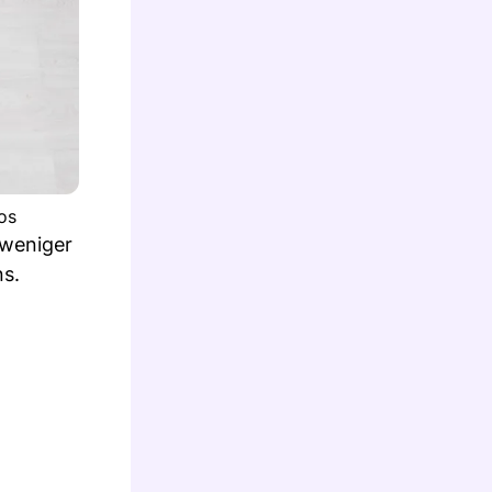
os
 weniger
ns.