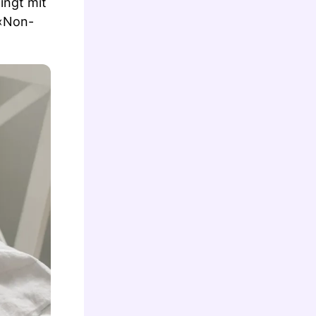
ingt mit
 «Non-