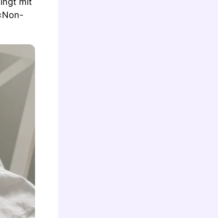
ingt mit
 «Non-