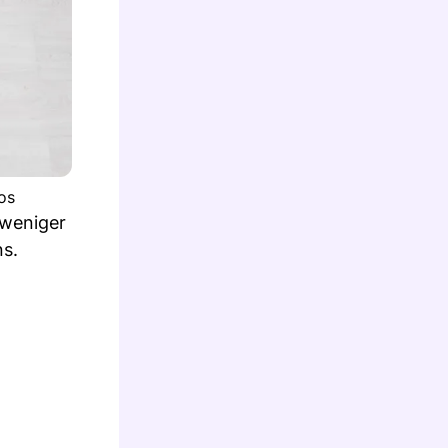
os
 weniger
ns.