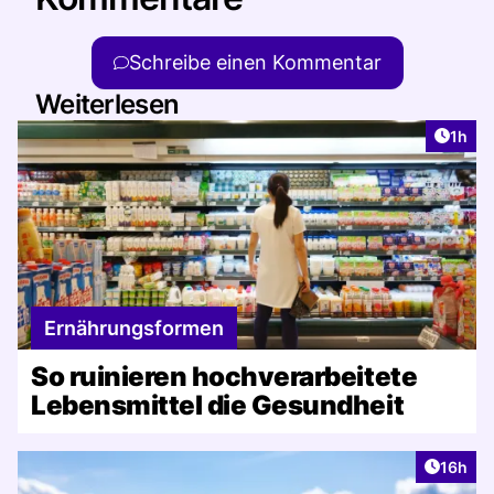
Schreibe einen Kommentar
Weiterlesen
Artike
1h
Ernährungsformen
So ruinieren hochverarbeitete
Lebensmittel die Gesundheit
Artikel
16h