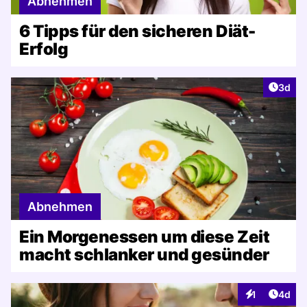
Abnehmen
6 Tipps für den sicheren Diät-
Erfolg
Artike
3d
Abnehmen
Ein Morgenessen um diese Zeit
macht schlanker und gesünder
Artike
1
4d
Interaktionen