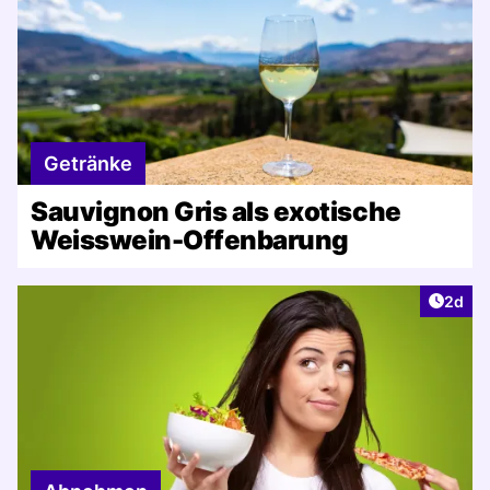
Getränke
Sauvignon Gris als exotische
Weisswein-Offenbarung
Artike
2d