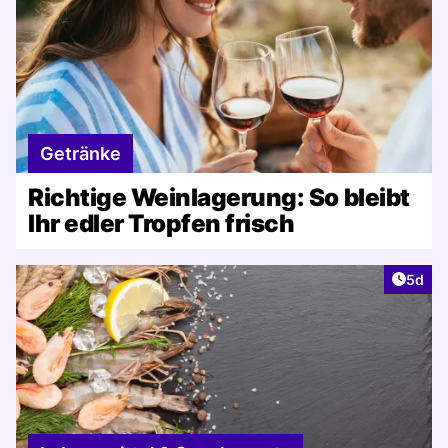
Getränke
Richtige Weinlagerung: So bleibt
Ihr edler Tropfen frisch
Artike
5d