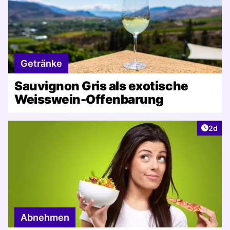
Getränke
Sauvignon Gris als exotische
Weisswein-Offenbarung
Artike
2d
Abnehmen