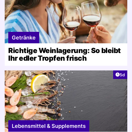
Getränke
Richtige Weinlagerung: So bleibt
Ihr edler Tropfen frisch
Artike
5d
Lebensmittel & Supplements