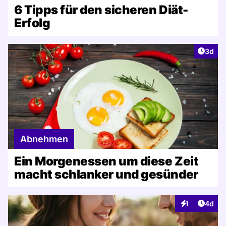
6 Tipps für den sicheren Diät-
Erfolg
Artike
3d
Abnehmen
Ein Morgenessen um diese Zeit
macht schlanker und gesünder
Artike
1
4d
Interaktionen