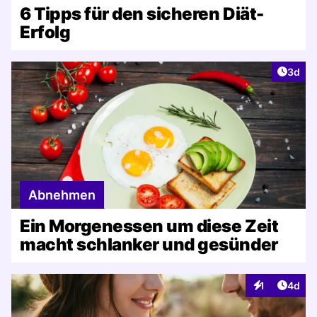
6 Tipps für den sicheren Diät-
Erfolg
Artike
3d
Abnehmen
Ein Morgenessen um diese Zeit
macht schlanker und gesünder
Artike
1
4d
Interaktionen