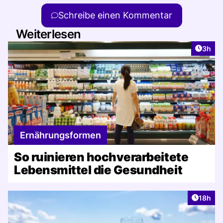
Schreibe einen Kommentar
Weiterlesen
Artike
3h
Ernährungsformen
So ruinieren hochverarbeitete
Lebensmittel die Gesundheit
Artikel
18h