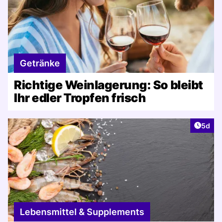
Getränke
Richtige Weinlagerung: So bleibt
Ihr edler Tropfen frisch
Artike
5d
Lebensmittel & Supplements