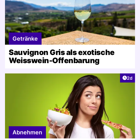
Getränke
Sauvignon Gris als exotische
Weisswein-Offenbarung
Artike
2d
Abnehmen