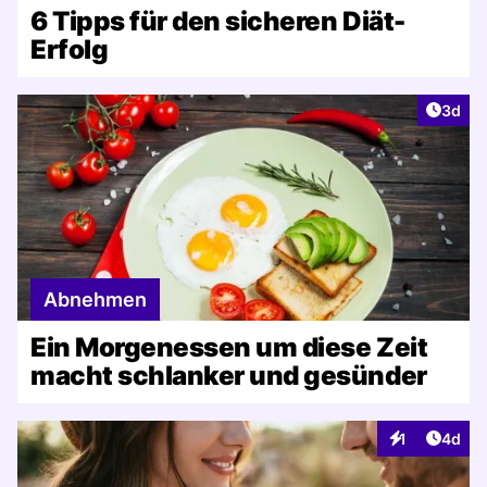
6 Tipps für den sicheren Diät-
Erfolg
Artike
3d
Abnehmen
Ein Morgenessen um diese Zeit
macht schlanker und gesünder
Artike
1
4d
Interaktionen