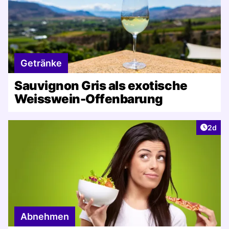
Getränke
Sauvignon Gris als exotische
Weisswein-Offenbarung
Artike
2d
Abnehmen