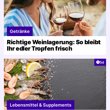
Getränke
Richtige Weinlagerung: So bleibt
Ihr edler Tropfen frisch
Artike
5d
Lebensmittel & Supplements