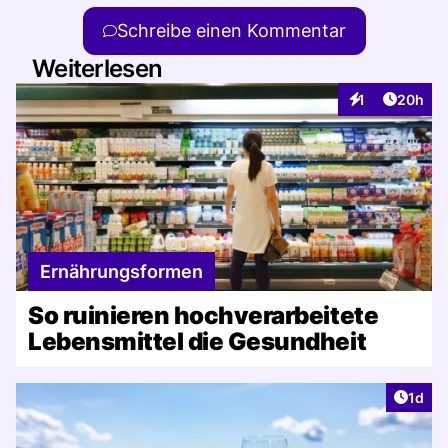
Schreibe einen Kommentar
Weiterlesen
Artikel 
1
20h
Interaktionen
Ernährungsformen
So ruinieren hochverarbeitete
Lebensmittel die Gesundheit
Artike
1d