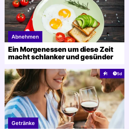
Abnehmen
Ein Morgenessen um diese Zeit
macht schlanker und gesünder
Artike
1
5d
Interaktionen
Getränke