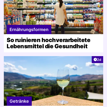
Ernährungsformen
So ruinieren hochverarbeitete
Lebensmittel die Gesundheit
Artike
2d
Getränke