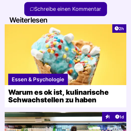
Schreibe einen Kommentar
Weiterlesen
Artike
2h
Essen & Psychologie
Warum es ok ist, kulinarische
Schwachstellen zu haben
Artike
1
1d
Interaktionen