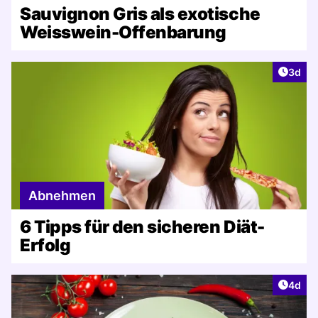
Sauvignon Gris als exotische
Weisswein-Offenbarung
Artike
3d
Abnehmen
6 Tipps für den sicheren Diät-
Erfolg
Artike
4d