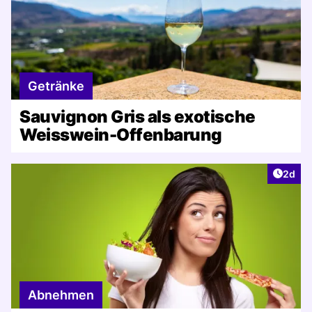
Getränke
Sauvignon Gris als exotische
Weisswein-Offenbarung
Artike
2d
Abnehmen