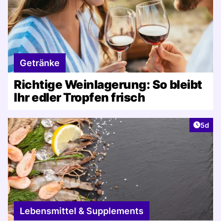
Getränke
Richtige Weinlagerung: So bleibt
Ihr edler Tropfen frisch
Artike
5d
Lebensmittel & Supplements