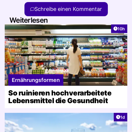
Schreibe einen Kommentar
Weiterlesen
Artikel
10h
Ernährungsformen
So ruinieren hochverarbeitete
Lebensmittel die Gesundheit
Artike
1d