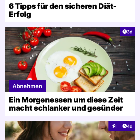
6 Tipps für den sicheren Diät-
Erfolg
Artike
3d
Abnehmen
Ein Morgenessen um diese Zeit
macht schlanker und gesünder
Artike
1
4d
Interaktionen