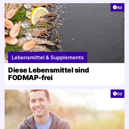
Artike
4d
Lebensmittel & Supplements
Diese Lebensmittel sind
FODMAP-frei
Artike
5d