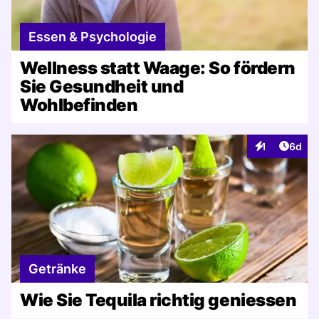
Essen & Psychologie
Wellness statt Waage: So fördern
Sie Gesundheit und
Wohlbefinden
Artike
1
6d
Interaktionen
Getränke
Wie Sie Tequila richtig geniessen