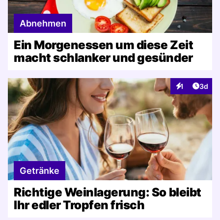
Abnehmen
Ein Morgenessen um diese Zeit
macht schlanker und gesünder
Artike
1
3d
Interaktionen
Getränke
Richtige Weinlagerung: So bleibt
Ihr edler Tropfen frisch