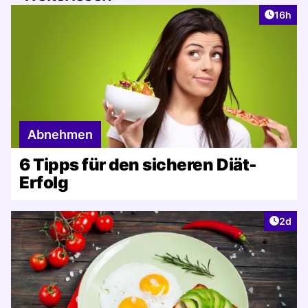
Artikel
16h
Abnehmen
6 Tipps für den sicheren Diät-
Erfolg
Artike
2d