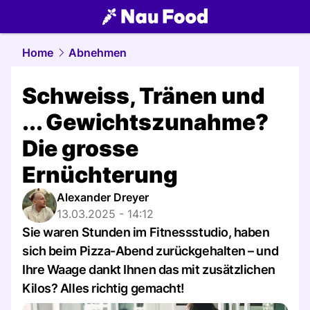
food.
NAU.ch
Home
Abnehmen
Schweiss, Tränen und
... Gewichtszunahme?
Die grosse
Ernüchterung
Alexander Dreyer
13.03.2025 - 14:12
Sie waren Stunden im Fitnessstudio, haben
sich beim Pizza-Abend zurückgehalten – und
Ihre Waage dankt Ihnen das mit zusätzlichen
Kilos? Alles richtig gemacht!