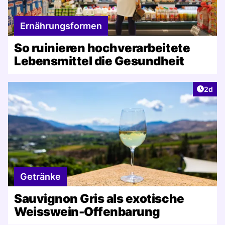
Ernährungsformen
So ruinieren hochverarbeitete
Lebensmittel die Gesundheit
Artike
2d
Getränke
Sauvignon Gris als exotische
Weisswein-Offenbarung