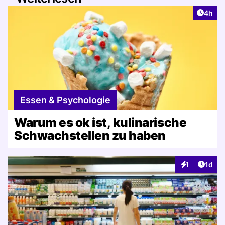
Artike
4h
Essen & Psychologie
Warum es ok ist, kulinarische
Schwachstellen zu haben
Artike
1
1d
Interaktionen