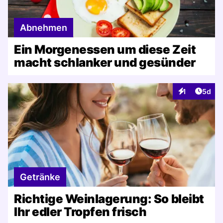
Abnehmen
Ein Morgenessen um diese Zeit
macht schlanker und gesünder
Artike
1
5d
Interaktionen
Getränke
Richtige Weinlagerung: So bleibt
Ihr edler Tropfen frisch