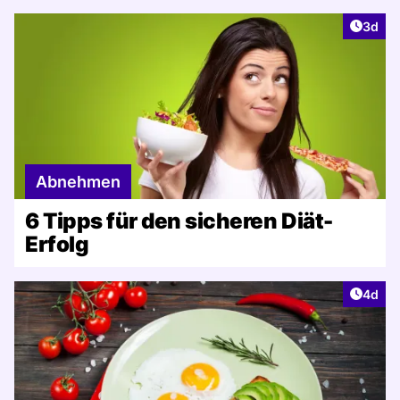
Artike
3d
Abnehmen
6 Tipps für den sicheren Diät-
Erfolg
Artike
4d